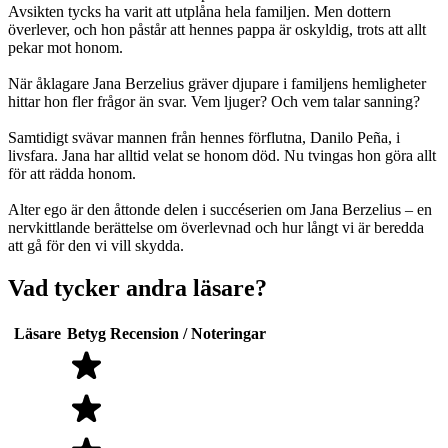
Avsikten tycks ha varit att utplåna hela familjen. Men dottern
överlever, och hon påstår att hennes pappa är oskyldig, trots att allt
pekar mot honom.
När åklagare Jana Berzelius gräver djupare i familjens hemligheter
hittar hon fler frågor än svar. Vem ljuger? Och vem talar sanning?
Samtidigt svävar mannen från hennes förflutna, Danilo Peña, i
livsfara. Jana har alltid velat se honom död. Nu tvingas hon göra allt
för att rädda honom.
Alter ego är den åttonde delen i succéserien om Jana Berzelius – en
nervkittlande berättelse om överlevnad och hur långt vi är beredda
att gå för den vi vill skydda.
Vad tycker andra läsare?
Läsare
Betyg
Recension / Noteringar