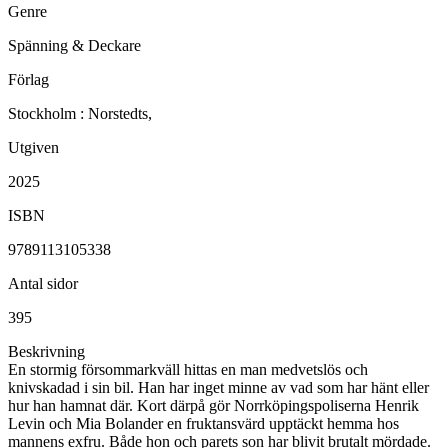
Genre
Spänning & Deckare
Förlag
Stockholm : Norstedts,
Utgiven
2025
ISBN
9789113105338
Antal sidor
395
Beskrivning
En stormig försommarkväll hittas en man medvetslös och
knivskadad i sin bil. Han har inget minne av vad som har hänt eller
hur han hamnat där. Kort därpå gör Norrköpingspoliserna Henrik
Levin och Mia Bolander en fruktansvärd upptäckt hemma hos
mannens exfru. Både hon och parets son har blivit brutalt mördade.